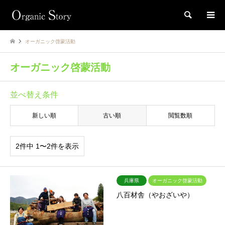
検索
オーガニック啓蒙活動
オーガニック啓蒙活動
並べ替え条件
新しい順
古い順
閲覧数順
2件中 1〜2件を表示
兵庫県
オーガニック啓蒙活動
八百材舎（やおざいや）