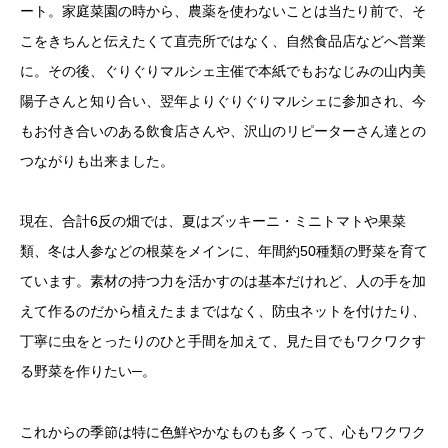
きなお2人。奥さんは農業大学校にも通い、いよいよ販売をスタ
ート。家庭菜園の時から、農薬を使わないことは当たり前で、そ
こをきちんと伝えたくて直売所ではなく、自然食品店などへ営業
に。その後、ぐりぐりマルシェ主催で本紙でもおなじみの山内美
陽子さんと知り合い、翌年よりぐりぐりマルシェに参加され、今
もお付き合いのある飲食店さんや、沢山のリピーターさん達との
つながりも出来ました。
現在、合計6反の畑では、夏はズッキーニ・ミニトマトや果菜
類、冬は人参などの根菜をメインに、年間約50種類の野菜を育て
ています。素材の持つ力を活かすのは基本だけれど、人の手を加
えて作るのだから植えたままではなく、防虫ネットを付けたり、
丁寧に虫をとったりのひと手間を加えて、見た目でもワクワクす
る野菜を作りたい─。