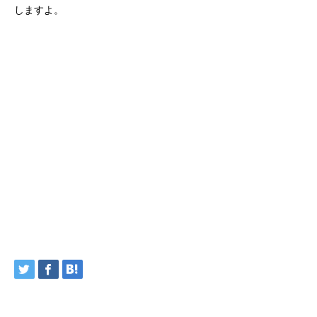
これからの季節は特に色鮮やかなものも多くって、心もワクワク
しますよ。