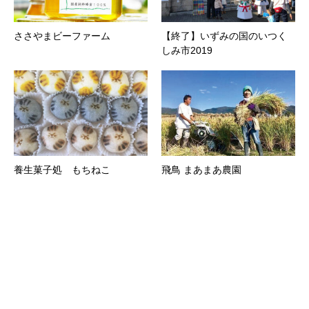
ささやまビーファーム
【終了】いずみの国のいつく
しみ市2019
養生菓子処 もちねこ
飛鳥 まあまあ農園