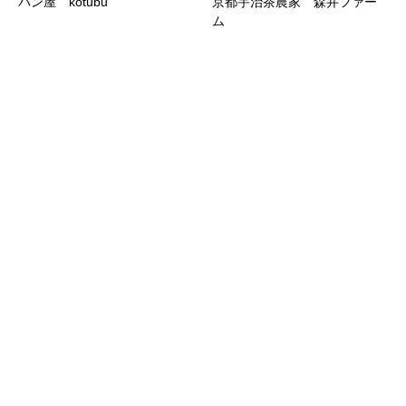
パン屋 kotubu
京都宇治茶農家 森井ファー
ム