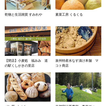
乾物と生活雑貨 すみれや
素菜工房 くるくる
【閉店】小麦処 福みみ 道
泉州特産水なす漬け本舗 マ
の駅くしがきの里店
コト商店